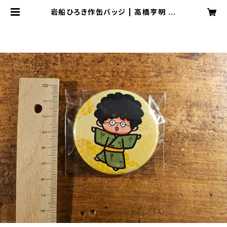
岩船ひろき作缶バッジ | 高橋亨明 W
EB SHOP