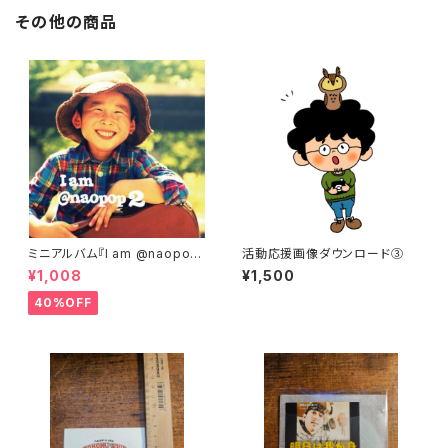
その他の商品
ミニアルバム『I am @naopop
活動応援画像ダウンロード③
2』
¥1,008
¥1,500
40%OFF