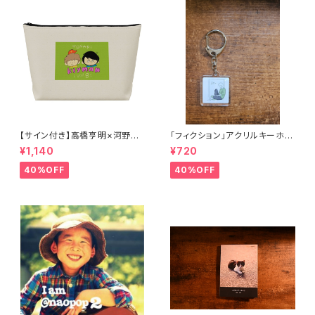
【サイン付き】高橋亨明×河野圭
「フィクション」アクリルキーホル
佑コラボイラストポーチ
ダー
¥1,140
¥720
40%OFF
40%OFF