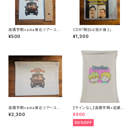
高橋亨明×aika東北ツアーコラ
CDR｢明日は我が身２｣
ボステッカー
¥500
¥1,300
高橋亨明×aika東北ツアーコラ
【サインなし】高橋亨明×岩瀬敬
ボポーチ
吾コラボイラスト巾着
¥2,300
¥900
50%OFF