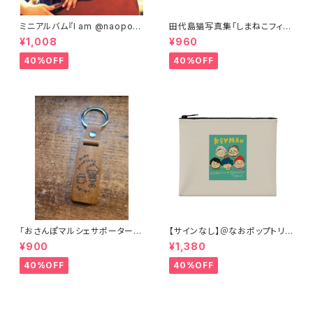
ミニアルバム『I am @naopop
田代島猫写真集「しまねこフィル
2』
ム①」
¥1,008
¥960
40%OFF
40%OFF
｢おさんぽマルシェサポーター｣
【サインなし】＠なおポップトリオ
キーホルダー
×アルケミストコラボイラストポ
¥900
¥1,380
ーチ
40%OFF
40%OFF