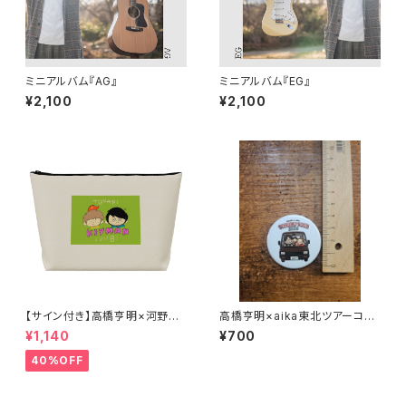
ミニアルバム『AG』
ミニアルバム『EG』
¥2,100
¥2,100
【サイン付き】高橋亨明×河野圭
高橋亨明×aika東北ツアーコラ
佑コラボイラストポーチ
ボ缶バッジ
¥1,140
¥700
40%OFF