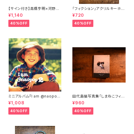
【サイン付き】高橋亨明×河野圭
「フィクション」アクリルキーホル
佑コラボイラストポーチ
ダー
¥1,140
¥720
40%OFF
40%OFF
ミニアルバム『I am @naopop
田代島猫写真集「しまねこフィル
2』
ム①」
¥1,008
¥960
40%OFF
40%OFF