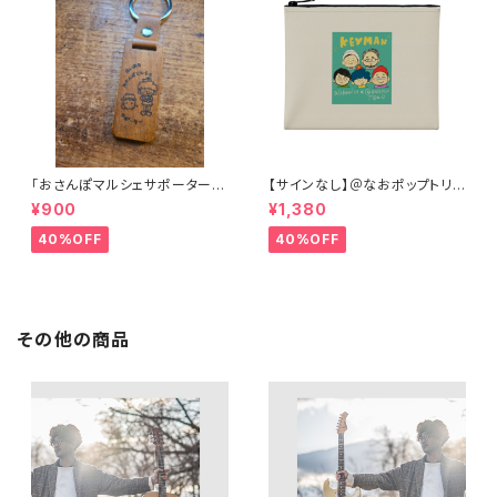
｢おさんぽマルシェサポーター｣
【サインなし】＠なおポップトリオ
キーホルダー
×アルケミストコラボイラストポ
¥900
¥1,380
ーチ
40%OFF
40%OFF
その他の商品