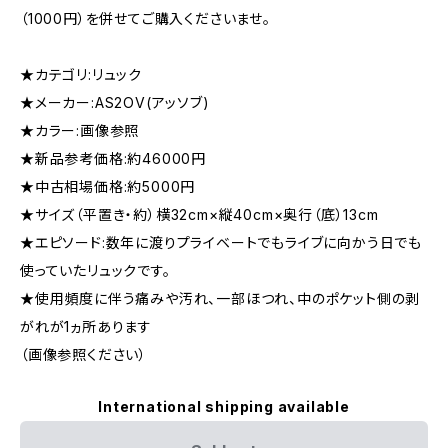
（1000円）を併せてご購入くださいませ。
★カテゴリ:リュック
★メーカー:AS2OV(アッソブ)
★カラー:画像参照
★新品参考価格:約46000円
★中古相場価格:約5000円
★サイズ（平置き・約）横32cm×縦40cm×奥行（底）13cm
★エピソード:数年に渡りプライベートでもライブに向かう日でも
使っていたリュックです。
★使用頻度に伴う痛みや汚れ、一部ほつれ、中のポケット側の剥
がれが1ヵ所あります
（画像参照ください）
International shipping available