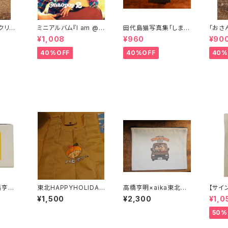
クリル
ミニアルバム『I am @n
田代島猫写真集「しまね
｢おさ
aopop 2』
こフィルム①」
ーター
¥1,008
¥960
¥90
40%OFF
40%OFF
40%
橋亨明×
東北HAPPYHOLIDAY
高橋亨明×aika東北ツ
【サイ
ラボイラ
グッズ「エコバッグ」
アーコラボポーチ
ave
¥1,500
¥2,300
¥1,0
グ
50%