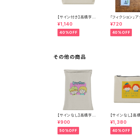
【サイン付き】高橋亨明×
「フィクション」ア
河野圭佑コラボイラスト
キーホルダー
¥1,140
¥720
ポーチ
40%OFF
40%OFF
その他の商品
【サインなし】高橋亨明×
【サインなし】高
岩瀬敬吾コラボイラスト
竹森マサユキコ
¥900
¥1,380
巾着
ストポーチ
50%OFF
40%OFF