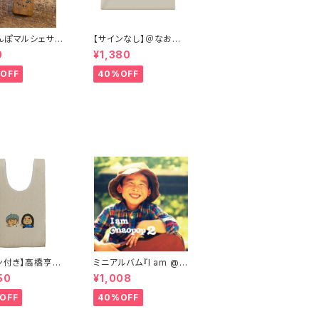
んぽマルシェサポ
【サインなし】＠なおポ
｣キーホルダー
ップトリオ×アルケミスト
0
¥1,380
コラボイラストポーチ
OFF
40%OFF
ン付き】高橋亨明×
ミニアルバム『I am @n
コラボマルシェバッ
aopop 2』
50
¥1,008
OFF
40%OFF