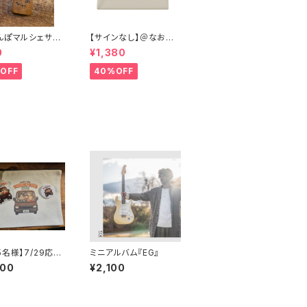
んぽマルシェサポ
【サインなし】＠なおポ
｣キーホルダー
ップトリオ×アルケミスト
0
¥1,380
コラボイラストポーチ
OFF
40%OFF
5名様】7/29応援
ミニアルバム『EG』
⑨コラボグッズ付
000
¥2,100