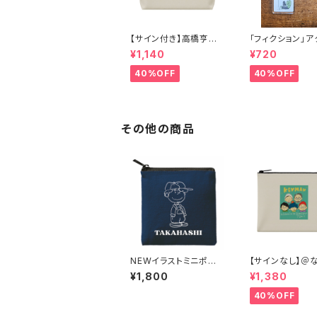
【サイン付き】高橋亨明×
「フィクション」ア
河野圭佑コラボイラスト
キーホルダー
¥1,140
¥720
ポーチ
40%OFF
40%OFF
その他の商品
NEWイラストミニポー
【サインなし】＠
チ（ネイビー）
ップトリオ×アル
¥1,800
¥1,380
コラボイラストポ
40%OFF