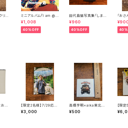
クリル
ミニアルバム『I am @n
田代島猫写真集「しまね
｢おさ
aopop 2』
こフィルム①」
ーター
¥1,008
¥960
¥90
40%OFF
40%OFF
40%
なおポ
【限定2名様】7/29応援
高橋亨明×aika東北ツ
【限定
ケミスト
プラン➃セトリカレンダ
アーコラボステッカー
プラン
¥3,000
¥500
¥6,
ーチ
ー（枠なし）付き
き