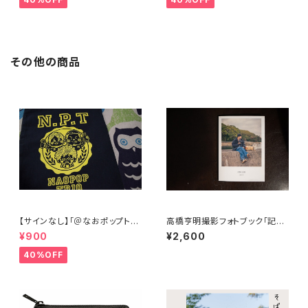
その他の商品
【サインなし】「＠なおポップトリ
高橋亨明撮影フォトブック｢記憶
オ巾着②」
と想像｣
¥900
¥2,600
40%OFF