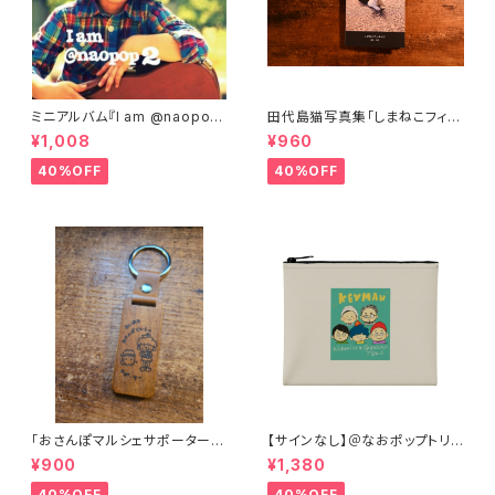
ミニアルバム『I am @naopop
田代島猫写真集「しまねこフィル
2』
ム①」
¥1,008
¥960
40%OFF
40%OFF
｢おさんぽマルシェサポーター｣
【サインなし】＠なおポップトリオ
キーホルダー
×アルケミストコラボイラストポ
¥900
¥1,380
ーチ
40%OFF
40%OFF