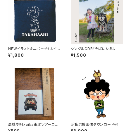
NEWイラストミニポーチ（ネイビ
シングルCDR｢そばにいるよ｣
ー）
¥1,800
¥1,500
高橋亨明×aika東北ツアーコラ
活動応援画像ダウンロード④
ボステッカー
¥500
¥3,000