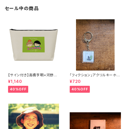
セール中の商品
【サイン付き】高橋亨明×河野圭
「フィクション」アクリルキーホル
佑コラボイラストポーチ
ダー
¥1,140
¥720
40%OFF
40%OFF